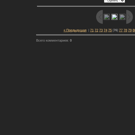
« Предыдущая
|
71
72
73
74
75
[
76
]
77
78
79
8
Всего комментариев:
0