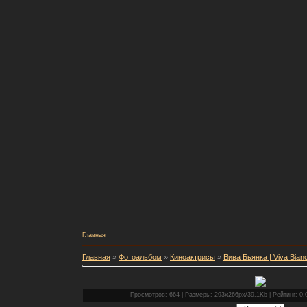
Главная
Главная
»
Фотоальбом
»
Киноактрисы
»
Вива Бьянка | Viva Bian
Просмотров: 664 | Размеры: 293x266px/39.1Kb | Рейтинг: 0.0