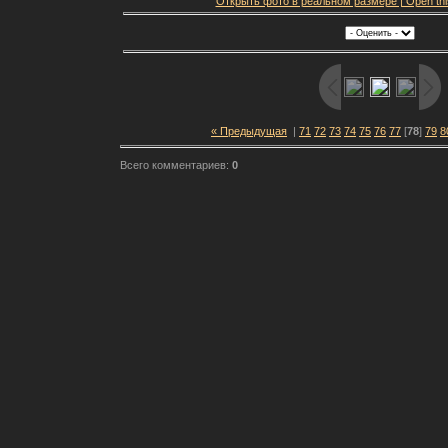
Открыть фото в реальном размере | Open this f
« Предыдущая
|
71
72
73
74
75
76
77
[
78
]
79
8
Всего комментариев:
0