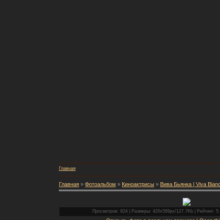
Главная
Главная
»
Фотоальбом
»
Киноактрисы
»
Вива Бьянка | Viva Bian
Просмотров: 824 | Размеры: 420x589px/127.7Kb | Рейтинг: 5.0