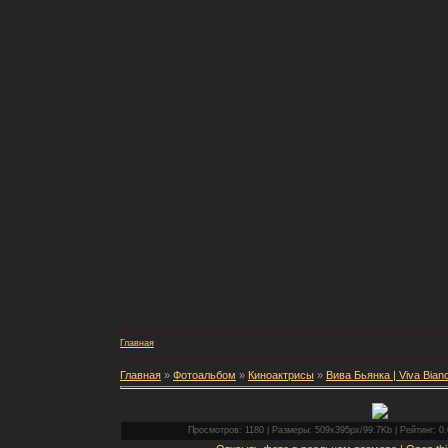
Главная
Главная
»
Фотоальбом
»
Киноактрисы
»
Вива Бьянка | Viva Bian
Просмотров: 1180 | Размеры: 509x395px/99.7Kb | Рейтинг: 0.0