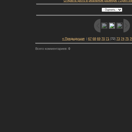
Открыть фото в реальном размере | Open this f
« Предыдущая
|
67
68
69
70
71
[
72
]
73
74
75
7
Всего комментариев:
0