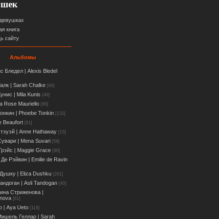
ушек
 девушках
ая книга
ь сайту
Альбомы
с Бледел | Alexis Bledel
алк | Sarah Chalke
[84]
унис | Mila Kunis
[49]
a Rose Mauriello
[86]
онкин | Phoebe Tonkin
[132]
e Beaufort
[81]
тэуэй | Anne Hathaway
[15]
увари | Мena Suvari
[59]
Грэйс | Maggie Grace
[90]
Де Рэйвин | Emilie de Ravin
Душку | Eliza Dushku
[261]
андоган | Asli Tandogan
[40]
ина Стриженова |
enova
[61]
о | Aya Ueto
[119]
ишель Геллар | Sarah