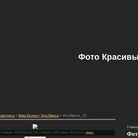
Фото Красивы
оактрисы
»
Вива Бьянка | Viva Bianca
» Viva Bianca _13
Главна
Фот
 Размеры: 465x351px/62.2Kb | Рейтинг: 0.0/0 | Дата: 2011-10-12 |
aliator