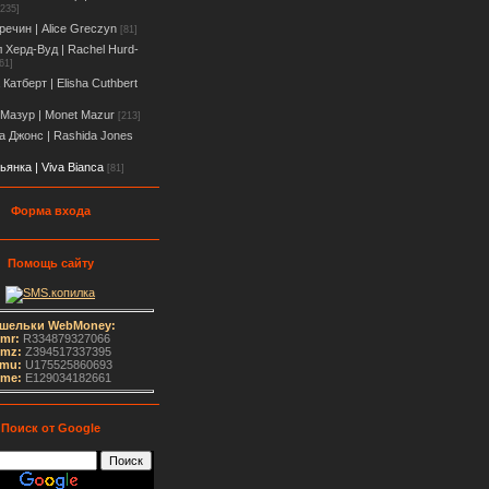
[235]
речин | Alice Greczyn
[81]
 Херд-Вуд | Rachel Hurd-
61]
Катберт | Elisha Cuthbert
Мазур | Monet Mazur
[213]
 Джонс | Rashida Jones
ьянка | Viva Bianca
[81]
Форма входа
Помощь сайту
шельки WebMoney:
mr:
R334879327066
mz:
Z394517337395
mu:
U175525860693
me
:
E129034182661
Поиск от Google