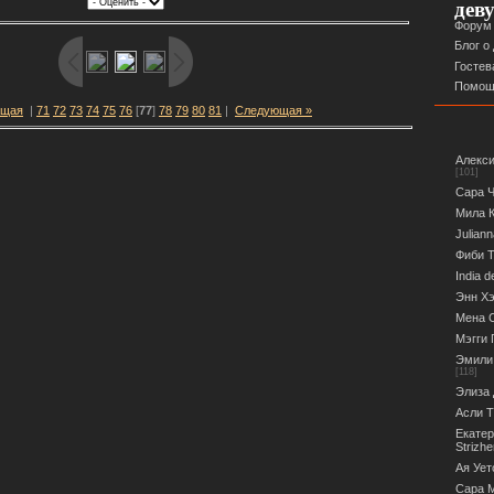
дев
Форум
Блог о
Гостев
Помощ
ущая
|
71
72
73
74
75
76
[
77
]
78
79
80
81
|
Следующая »
Алекси
[101]
Сара Ч
Мила К
Juliann
Фиби Т
India d
Энн Хэ
Мена С
Мэгги 
Эмили 
[118]
Элиза 
Асли Т
Екатер
Strizh
Ая Ует
Сара М