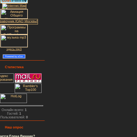
здесь mp3
Статистика
Онлайн всего:
1
Гостей:
1
Пользователей:
0
Наш опрос
вится Елена Винник?