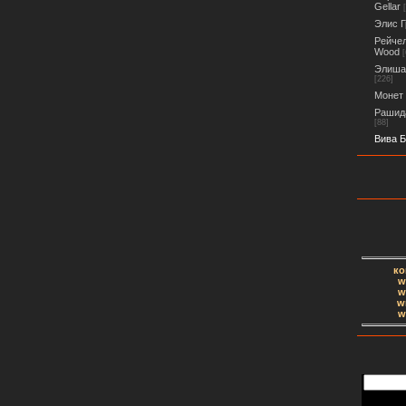
Gellar
Элис Г
Рейчел
Wood
[
Элиша 
[226]
Монет 
Рашида
[88]
Вива Б
ко
w
w
w
w