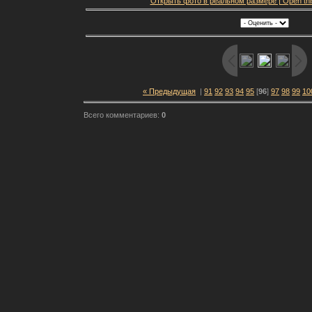
Открыть фото в реальном размере | Open this f
« Предыдущая
|
91
92
93
94
95
[
96
]
97
98
99
10
Всего комментариев:
0