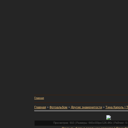
Главная
Главная
»
Фотоальбом
»
Другие знаменитости
»
Тина Кароль | T
Просмотров: 910 | Размеры: 640x430px/126.4Kb | Рейтинг: 0.0