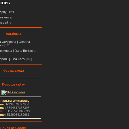
ушек
 девушках
ая книга
ь сайту
Альбомы
 Федерова | Oksana
ova
[142]
орисова | Dana Borisova
ароль | Tina Karol
[105]
Форма входа
Помощь сайту
шельки WebMoney:
mr:
R334879327066
mz:
Z394517337395
mu:
U175525860693
me
:
E129034182661
Поиск от Google