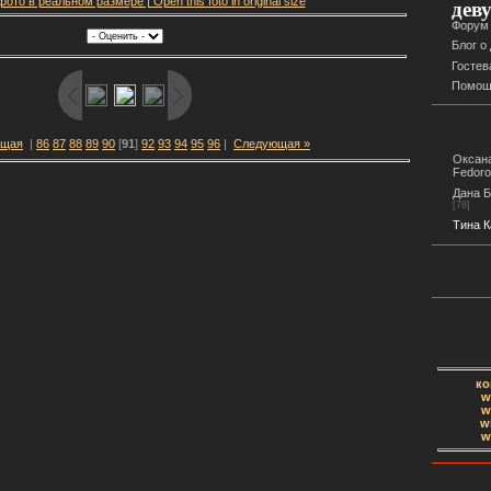
ото в реальном размере | Open this foto in original size
дев
Форум
Блог о
Гостев
Помощ
ущая
|
86
87
88
89
90
[
91
]
92
93
94
95
96
|
Следующая »
Оксана
Fedor
Дана Б
[78]
Тина К
ко
w
w
w
w