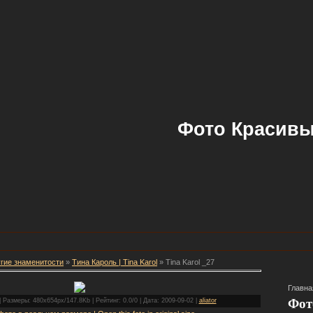
Фото Красивы
гие знаменитости
»
Тина Кароль | Tina Karol
» Tina Karol _27
Главна
Фот
 Размеры: 480x654px/147.8Kb | Рейтинг: 0.0/0 | Дата: 2009-09-02 |
aliator