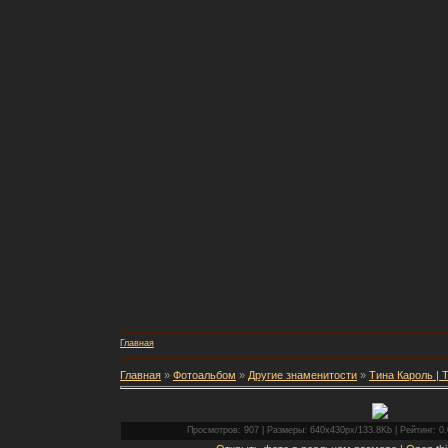
Главная
Главная
»
Фотоальбом
»
Другие знаменитости
»
Тина Кароль | T
Просмотров: 907 | Размеры: 640x430px/133.8Kb | Рейтинг: 0.0