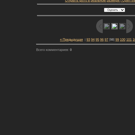
Открыть фото в реальном размере | Open this f
« Предыдущая
|
93
94
95
96
97
[
98
]
99
100
101
1
Всего комментариев:
0