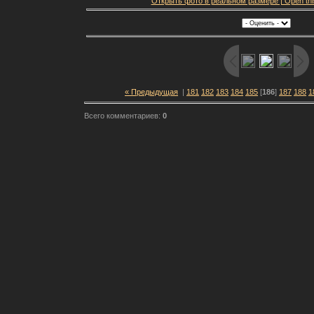
Открыть фото в реальном размере | Open this f
« Предыдущая
|
181
182
183
184
185
[
186
]
187
188
1
Всего комментариев:
0