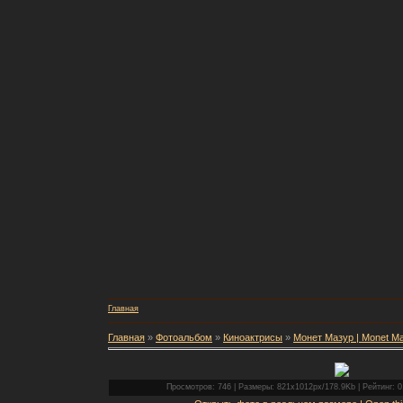
Главная
Главная
»
Фотоальбом
»
Киноактрисы
»
Монет Мазур | Monet M
Просмотров: 746 | Размеры: 821x1012px/178.9Kb | Рейтинг: 0.