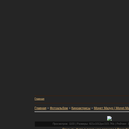
Главная
Главная
»
Фотоальбом
»
Киноактрисы
»
Монет Мазур | Monet M
Просмотров: 1103 | Размеры: 821x1012px/215.7Kb | Рейтинг: 3.