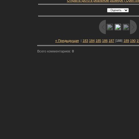
Открыть фото в реальном размере | Open this f
« Предыдущая
|
183
184
185
186
187
[
188
]
189
190
1
Всего комментариев:
0