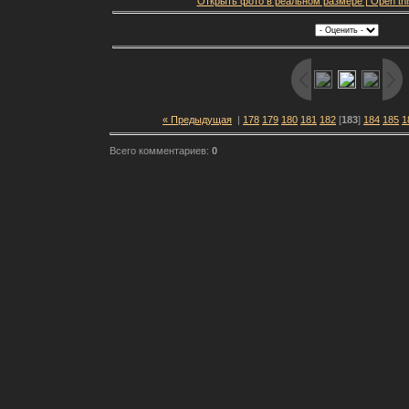
Открыть фото в реальном размере | Open this f
« Предыдущая
|
178
179
180
181
182
[
183
]
184
185
1
Всего комментариев:
0