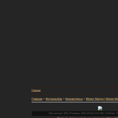
Главная
Главная
»
Фотоальбом
»
Киноактрисы
»
Монет Мазур | Monet M
Просмотров: 646 | Размеры: 824x1012px/315.0Kb | Рейтинг: 0.