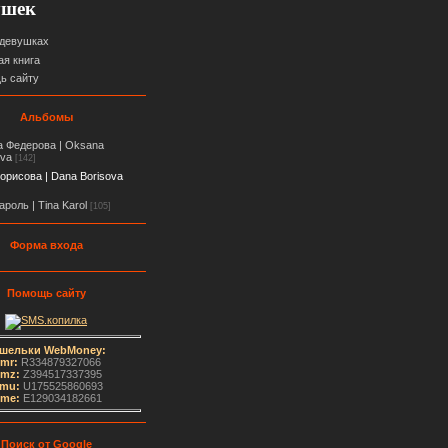
ушек
 девушках
ая книга
ь сайту
Альбомы
 Федерова | Oksana
ova
[142]
орисова | Dana Borisova
ароль | Tina Karol
[105]
Форма входа
Помощь сайту
шельки WebMoney:
mr:
R334879327066
mz:
Z394517337395
mu:
U175525860693
me
:
E129034182661
Поиск от Google