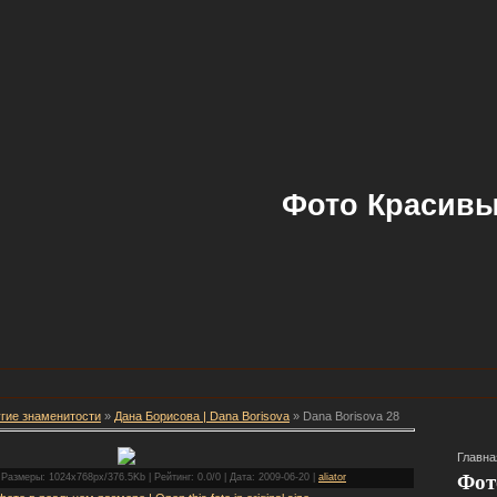
Фото Красивы
гие знаменитости
»
Дана Борисова | Dana Borisova
» Dana Borisova 28
Главна
Фот
Размеры: 1024x768px/376.5Kb | Рейтинг: 0.0/0 | Дата: 2009-06-20 |
aliator