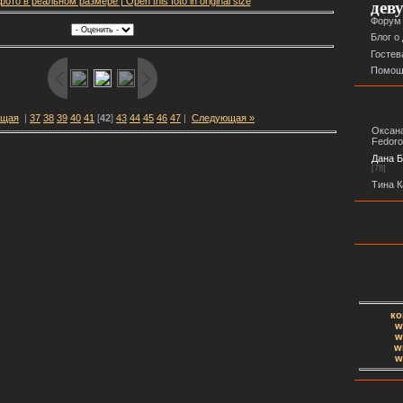
ото в реальном размере | Open this foto in original size
дев
Форум
Блог о
Гостев
Помощ
ущая
|
37
38
39
40
41
[
42
]
43
44
45
46
47
|
Следующая »
Оксана
Fedor
Дана Б
[78]
Тина К
ко
w
w
w
w