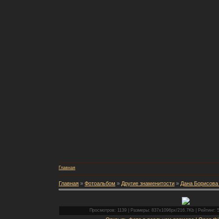
Главная
Главная
»
Фотоальбом
»
Другие знаменитости
»
Дана Борисова 
Просмотров: 1139 | Размеры: 837x1096px/216.7Kb | Рейтинг: 5.