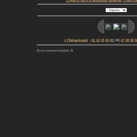
Открыть фото в реальном размере | Open this f
« Предыдущая
|
41
42
43
44
45
[
46
]
47
48
49
5
Всего комментариев:
0