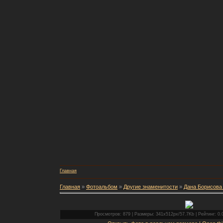
Главная
Главная
»
Фотоальбом
»
Другие знаменитости
»
Дана Борисова 
Просмотров: 879 | Размеры: 341x512px/57.7Kb | Рейтинг: 0.0