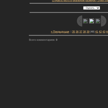
Открыть фото в реальном размере | Open this f
« Предыдущая
|
35
36
37
38
39
[
40
]
41
42
43
4
Всего комментариев:
0