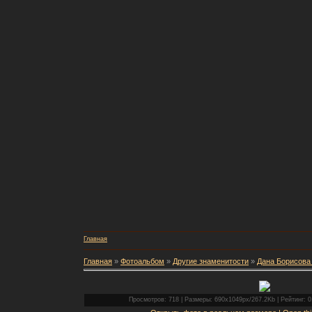
Главная
Главная
»
Фотоальбом
»
Другие знаменитости
»
Дана Борисова 
Просмотров: 718 | Размеры: 690x1049px/267.2Kb | Рейтинг: 0.