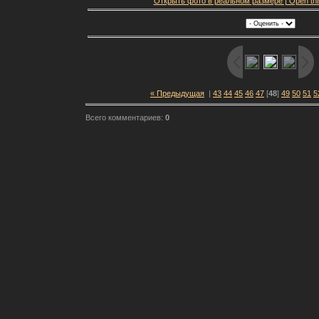
Открыть фото в реальном размере | Open this f
« Предыдущая
|
43
44
45
46
47
[
48
]
49
50
51
5
Всего комментариев:
0