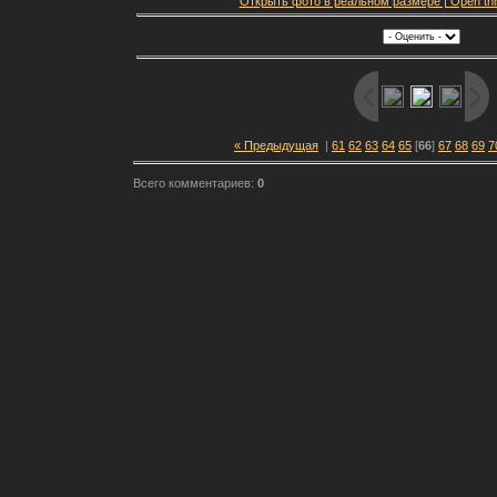
Открыть фото в реальном размере | Open this f
« Предыдущая
|
61
62
63
64
65
[
66
]
67
68
69
7
Всего комментариев:
0