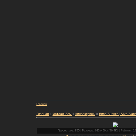
Главная
Главная
»
Фотоальбом
»
Киноактрисы
»
Вива Бьянка | Viva Bian
Просмотров: 855 | Размеры: 633x456px/96.4Kb | Рейтинг: 0.0