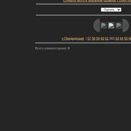
Открыть фото в реальном размере | Open this f
« Предыдущая
|
57
58
59
60
61
[
62
]
63
64
65
6
Всего комментариев:
0