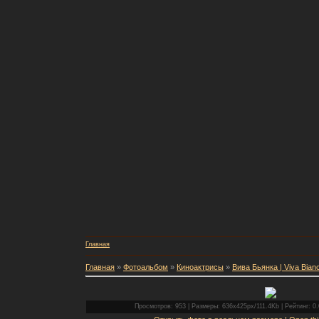
Главная
Главная
»
Фотоальбом
»
Киноактрисы
»
Вива Бьянка | Viva Bian
Просмотров: 953 | Размеры: 636x425px/111.4Kb | Рейтинг: 0.0