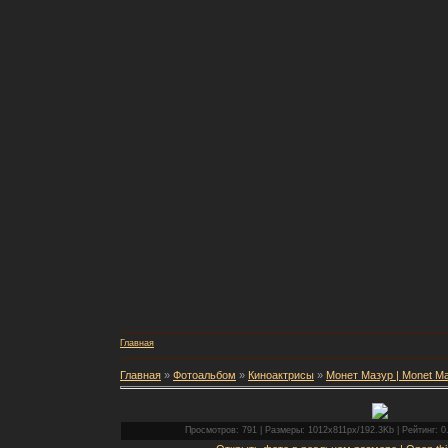
Главная
Главная
»
Фотоальбом
»
Киноактрисы
»
Монет Мазур | Monet M
Просмотров: 791 | Размеры: 1012x811px/192.3Kb | Рейтинг: 0.