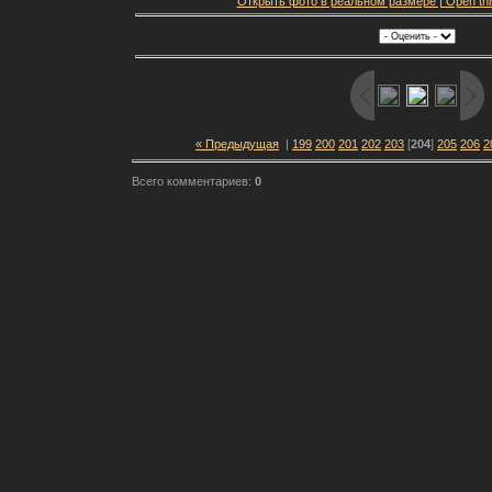
Открыть фото в реальном размере | Open this f
« Предыдущая
|
199
200
201
202
203
[
204
]
205
206
2
Всего комментариев:
0