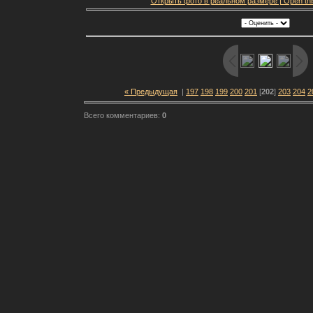
Открыть фото в реальном размере | Open this f
« Предыдущая
|
197
198
199
200
201
[
202
]
203
204
2
Всего комментариев:
0