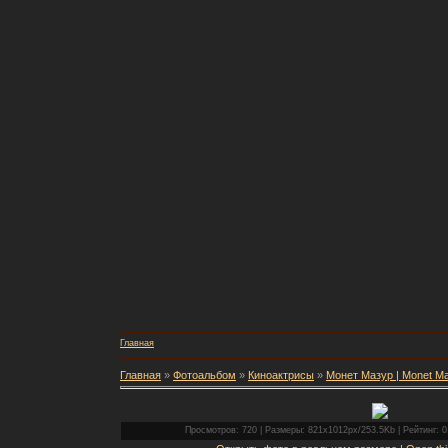
Главная
Главная
»
Фотоальбом
»
Киноактрисы
»
Монет Мазур | Monet M
Просмотров: 720 | Размеры: 821x1012px/253.5Kb | Рейтинг: 0.