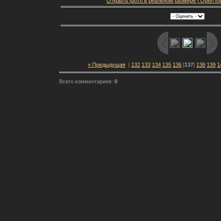
Открыть фото в реальном размере | Open this f
« Предыдущая
|
132
133
134
135
136
[
137
]
138
139
1
Всего комментариев:
0