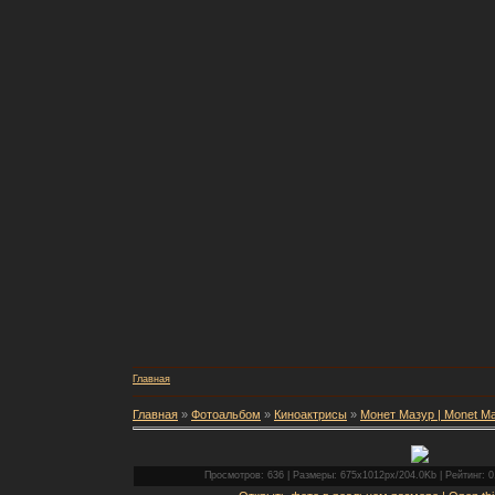
Главная
Главная
»
Фотоальбом
»
Киноактрисы
»
Монет Мазур | Monet M
Просмотров: 636 | Размеры: 675x1012px/204.0Kb | Рейтинг: 0.