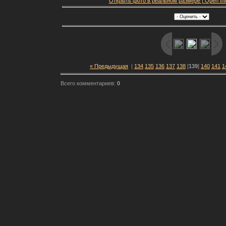
Открыть фото в реальном размере | Open this f
« Предыдущая
|
134
135
136
137
138
[
139
]
140
141
1
Всего комментариев:
0