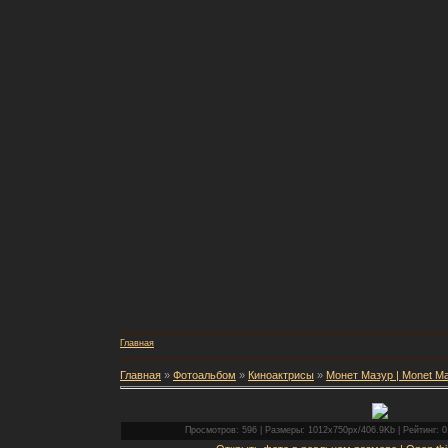
Главная
Главная
»
Фотоальбом
»
Киноактрисы
»
Монет Мазур | Monet M
Просмотров: 596 | Размеры: 1012x750px/406.9Kb | Рейтинг: 0.