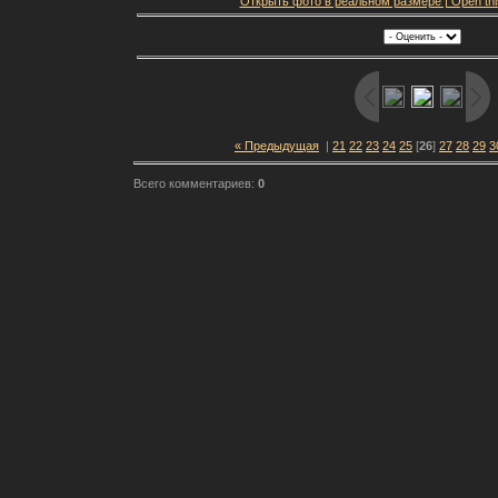
Открыть фото в реальном размере | Open this f
« Предыдущая
|
21
22
23
24
25
[
26
]
27
28
29
3
Всего комментариев:
0