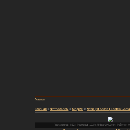
Главная
Главная
»
Фотоальбом
»
Модели
»
Летиция Каста | Laetitia Casta
Просмотров: 852 | Размеры: 1024x768px/204.0Kb | Рейтинг: 0.