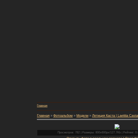
Главная
Главная
»
Фотоальбом
»
Модели
»
Летиция Каста | Laetitia Casta
Просмотров: 782 | Размеры: 800x600px/127.7Kb | Рейтинг: 0.0