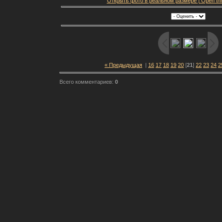
Открыть фото в реальном размере | Open this f
« Предыдущая
|
16
17
18
19
20
[
21
]
22
23
24
2
Всего комментариев:
0