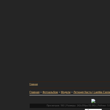
Главная
Главная
»
Фотоальбом
»
Модели
»
Летиция Каста | Laetitia Casta
Просмотров: 593 | Размеры: 242x350px/33.8Kb | Рейтинг: 5.0