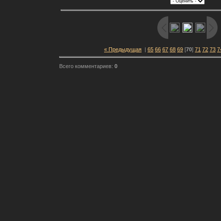
« Предыдущая
|
65
66
67
68
69
[
70
]
71
72
73
7
Всего комментариев:
0