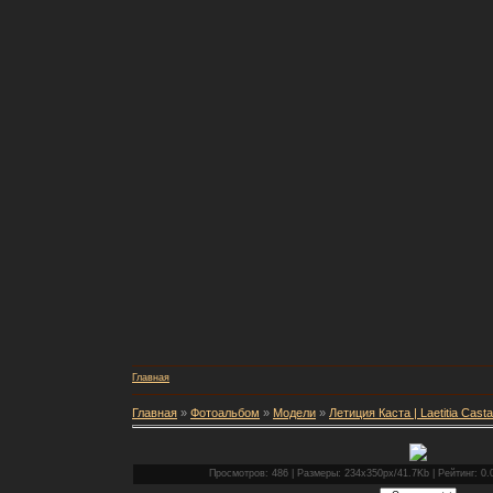
Главная
Главная
»
Фотоальбом
»
Модели
»
Летиция Каста | Laetitia Casta
Просмотров: 486 | Размеры: 234x350px/41.7Kb | Рейтинг: 0.0