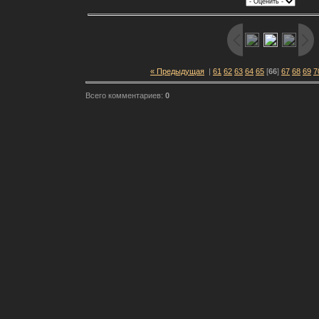
« Предыдущая
|
61
62
63
64
65
[
66
]
67
68
69
7
Всего комментариев:
0