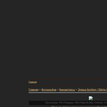
Главная
Главная
»
Фотоальбом
»
Киноактрисы
»
Элиша Катберт | Elisha 
Просмотров: 678 | Размеры: 550x743px/91.9Kb | Рейтинг: 0.0