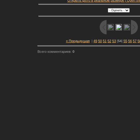
Открыть фото в реальном размере | Open this f
« Предыдущая
|
49
50
51
52
53
[
54
]
55
56
57
5
Всего комментариев:
0