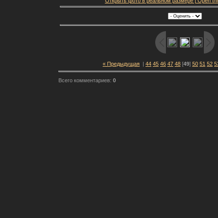
Открыть фото в реальном размере | Open this f
« Предыдущая
|
44
45
46
47
48
[
49
]
50
51
52
5
Всего комментариев:
0