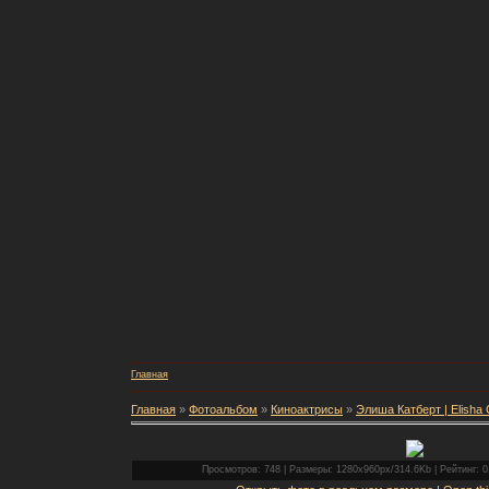
Главная
Главная
»
Фотоальбом
»
Киноактрисы
»
Элиша Катберт | Elisha 
Просмотров: 748 | Размеры: 1280x960px/314.6Kb | Рейтинг: 0.