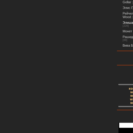
Gellar
Элис Г
Рейчел
Wood
[
Элиша 
[226]
Монет 
Рашида
[88]
Вива Б
ко
w
w
w
w