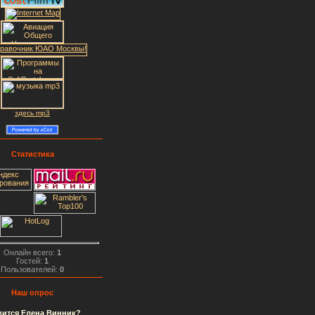
здесь mp3
Статистика
Онлайн всего:
1
Гостей:
1
Пользователей:
0
Наш опрос
вится Елена Винник?