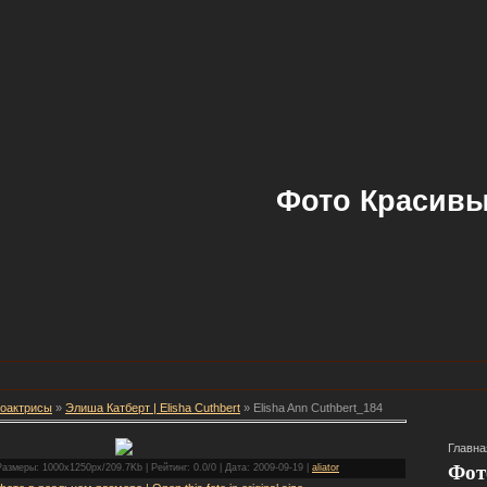
Фото Красивы
оактрисы
»
Элиша Катберт | Elisha Cuthbert
» Elisha Ann Cuthbert_184
Главна
Фот
азмеры: 1000x1250px/209.7Kb | Рейтинг: 0.0/0 | Дата: 2009-09-19 |
aliator