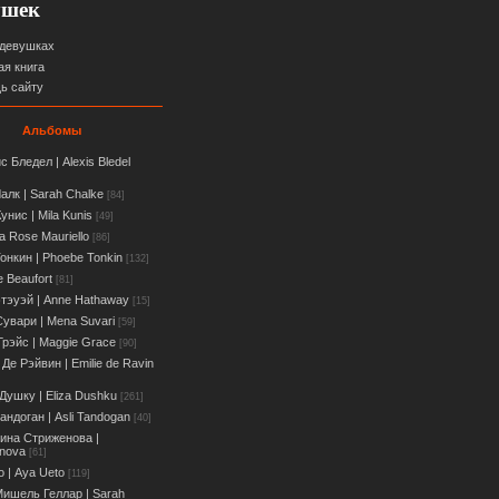
ушек
 девушках
ая книга
ь сайту
Альбомы
с Бледел | Alexis Bledel
алк | Sarah Chalke
[84]
унис | Mila Kunis
[49]
a Rose Mauriello
[86]
онкин | Phoebe Tonkin
[132]
e Beaufort
[81]
тэуэй | Anne Hathaway
[15]
увари | Мena Suvari
[59]
Грэйс | Maggie Grace
[90]
Де Рэйвин | Emilie de Ravin
Душку | Eliza Dushku
[261]
андоган | Asli Tandogan
[40]
ина Стриженова |
enova
[61]
о | Aya Ueto
[119]
ишель Геллар | Sarah