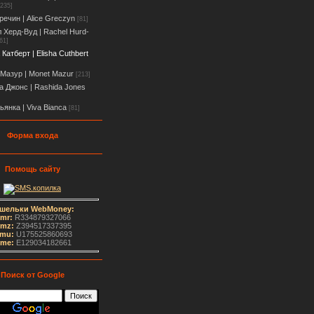
[235]
речин | Alice Greczyn
[81]
 Херд-Вуд | Rachel Hurd-
61]
Катберт | Elisha Cuthbert
Мазур | Monet Mazur
[213]
 Джонс | Rashida Jones
ьянка | Viva Bianca
[81]
Форма входа
Помощь сайту
шельки WebMoney:
mr:
R334879327066
mz:
Z394517337395
mu:
U175525860693
me
:
E129034182661
Поиск от Google