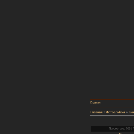
Главная
Главная
»
Фотоальбом
»
Кин
Просмотров: 709 | Р