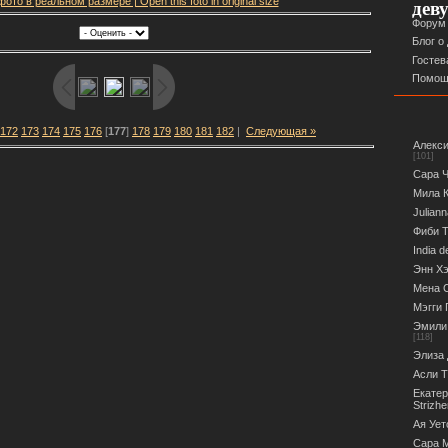
ото в реальном размере | Open this foto in original size
дев
Форум
Блог о
Гостев
Помощ
172
173
174
175
176
[
177
]
178
179
180
181
182
|
Следующая »
Алекси
[101]
Сара Ч
Мила К
Juliann
Фиби Т
India d
Энн Хэ
Мена С
Мэгги 
Эмили 
[118]
Элиза 
Асли Т
Екатер
Strizh
Ая Ует
Сара М