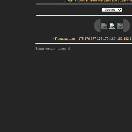
Открыть фото в реальном размере | Open this f
« Предыдущая
|
175
176
177
178
179
[
180
]
181
182
1
Всего комментариев:
0