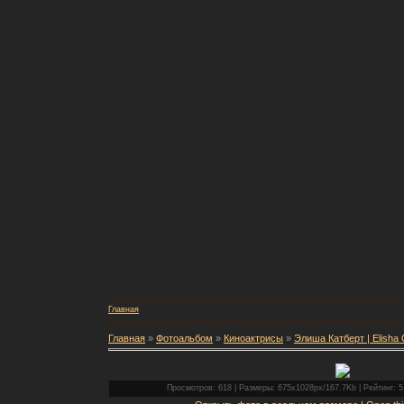
Главная
Главная
»
Фотоальбом
»
Киноактрисы
»
Элиша Катберт | Elisha 
Просмотров: 618 | Размеры: 675x1028px/167.7Kb | Рейтинг: 5.