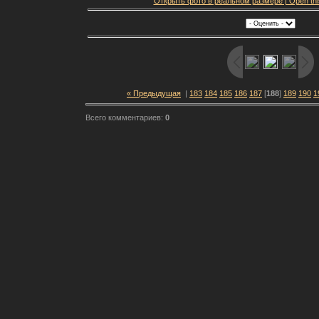
Открыть фото в реальном размере | Open this f
« Предыдущая
|
183
184
185
186
187
[
188
]
189
190
1
Всего комментариев:
0