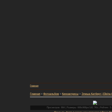
Главная
Главная
»
Фотоальбом
»
Киноактрисы
»
Элиша Катберт | Elisha 
Просмотров: 684 | Размеры: 668x968px/182.7Kb | Рейтинг: 5.0