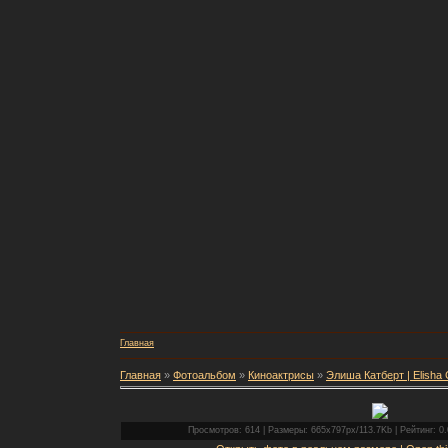
Главная
Главная
»
Фотоальбом
»
Киноактрисы
»
Элиша Катберт | Elisha 
Просмотров: 614 | Размеры: 665x797px/113.7Kb | Рейтинг: 0.0