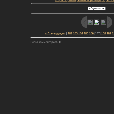
Открыть фото в реальном размере | Open this f
« Предыдущая
|
182
183
184
185
186
[
187
]
188
189
1
Всего комментариев:
0