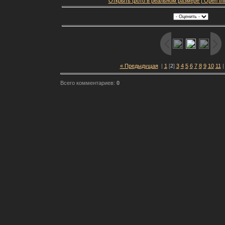
Открыть фото в реальном размере | Open this f
« Предыдущая
|
1
[
2
]
3
4
5
6
7
8
9
10
11
Всего комментариев:
0