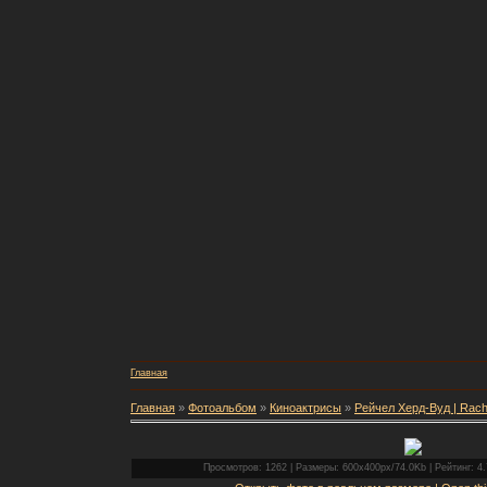
Главная
Главная
»
Фотоальбом
»
Киноактрисы
»
Рейчел Херд-Вуд | Rac
Просмотров: 1262 | Размеры: 600x400px/74.0Kb | Рейтинг: 4.7