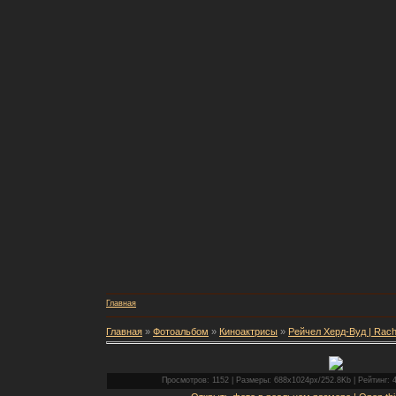
Главная
Главная
»
Фотоальбом
»
Киноактрисы
»
Рейчел Херд-Вуд | Rac
Просмотров: 1152 | Размеры: 688x1024px/252.8Kb | Рейтинг: 4.