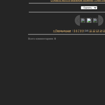
Открыть фото в реальном размере | Open this f
« Предыдущая
|
5
6
7
8
9
[
10
]
11
12
13
14
1
Всего комментариев:
0