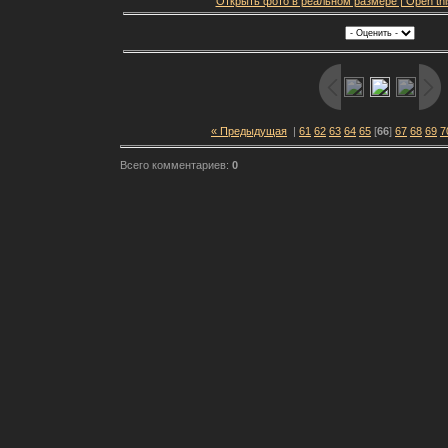
Открыть фото в реальном размере | Open this f
« Предыдущая
|
61
62
63
64
65
[
66
]
67
68
69
7
Всего комментариев:
0