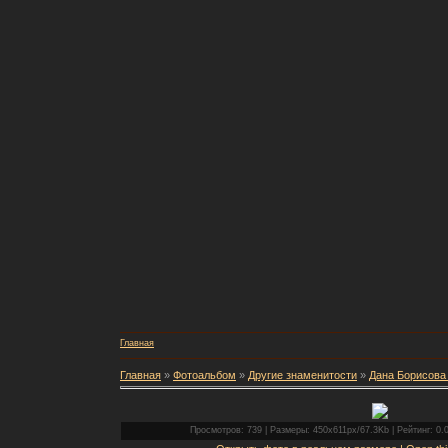
Главная
Главная
»
Фотоальбом
»
Другие знаменитости
»
Дана Борисова 
Просмотров: 739 | Размеры: 450x611px/67.3Kb | Рейтинг: 0.0