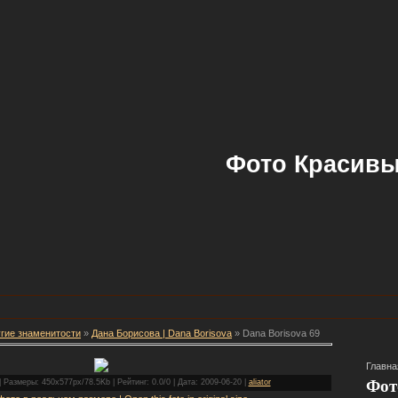
Фото Красивы
гие знаменитости
»
Дана Борисова | Dana Borisova
» Dana Borisova 69
Главна
Фот
 Размеры: 450x577px/78.5Kb | Рейтинг: 0.0/0 | Дата: 2009-06-20 |
aliator