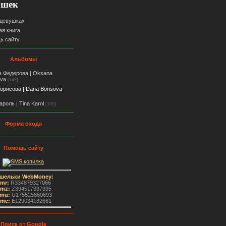
ушек
 девушках
ая книга
ь сайту
Альбомы
 Федерова | Oksana
ova
[142]
орисова | Dana Borisova
ароль | Tina Karol
[105]
Форма входа
Помощь сайту
шельки WebMoney:
mr:
R334879327066
mz:
Z394517337395
mu:
U175525860693
me
:
E129034182661
Поиск от Google