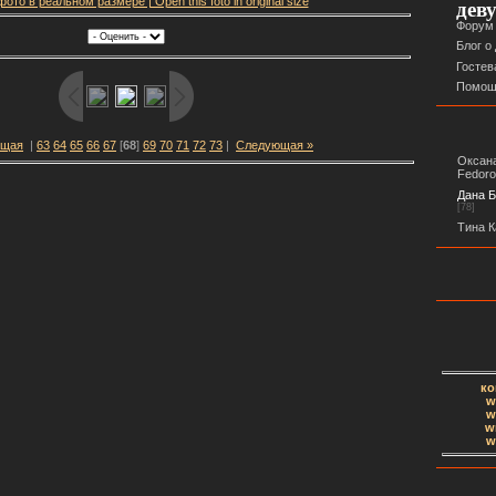
ото в реальном размере | Open this foto in original size
дев
Форум
Блог о
Гостев
Помощ
ущая
|
63
64
65
66
67
[
68
]
69
70
71
72
73
|
Следующая »
Оксана
Fedor
Дана Б
[78]
Тина К
ко
w
w
w
w