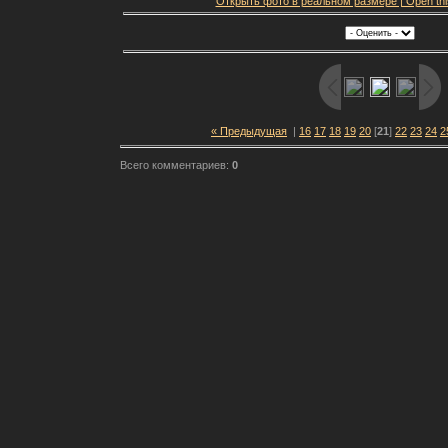
Открыть фото в реальном размере | Open this f
« Предыдущая
|
16
17
18
19
20
[
21
]
22
23
24
2
Всего комментариев:
0