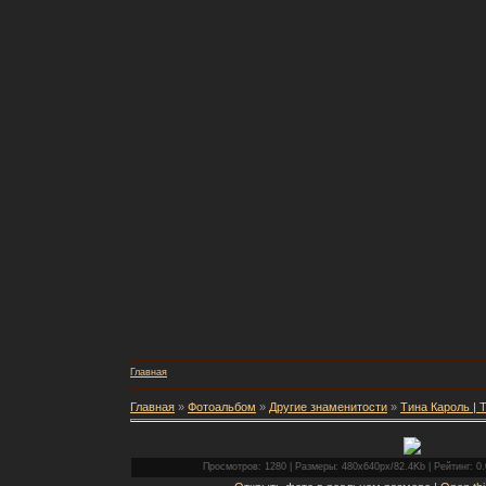
Главная
Главная
»
Фотоальбом
»
Другие знаменитости
»
Тина Кароль | T
Просмотров: 1280 | Размеры: 480x640px/82.4Kb | Рейтинг: 0.0