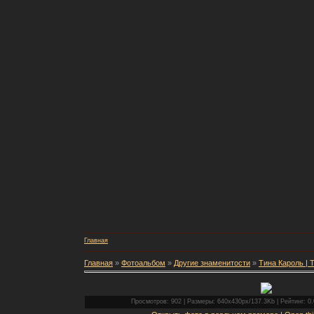
Главная
Главная
»
Фотоальбом
»
Другие знаменитости
»
Тина Кароль | T
Просмотров: 902 | Размеры: 640x430px/137.3Kb | Рейтинг: 0.0