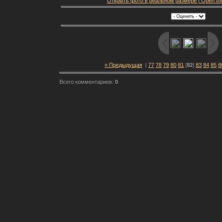
Открыть фото в реальном размере | Open this f
« Предыдущая
|
77
78
79
80
81
[
82
]
83
84
85
8
Всего комментариев:
0