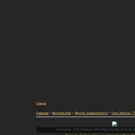
Главная
Главная
»
Фотоальбом
»
Другие знаменитости
»
Тина Кароль | T
Просмотров: 1083 | Размеры: 640x430px/126.3Kb | Рейтинг: 0.