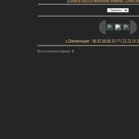
Открыть фото в реальном размере | Open this f
« Предыдущая
|
66
67
68
69
70
[
71
]
72
73
74
7
Всего комментариев:
0