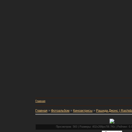
Главная
Главная
»
Фотоальбом
»
Киноактрисы
»
Рашида Джонс | Rashid
Просмотров: 583 | Размеры: 402x268px/58.7Kb | Рейтинг: 0.0