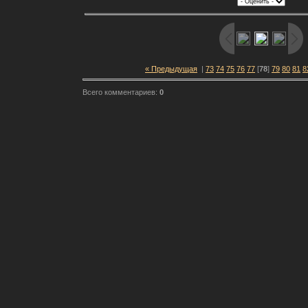
« Предыдущая
|
73
74
75
76
77
[
78
]
79
80
81
8
Всего комментариев:
0