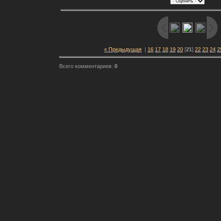
« Предыдущая
|
16
17
18
19
20
[
21
]
22
23
24
2
Всего комментариев:
0