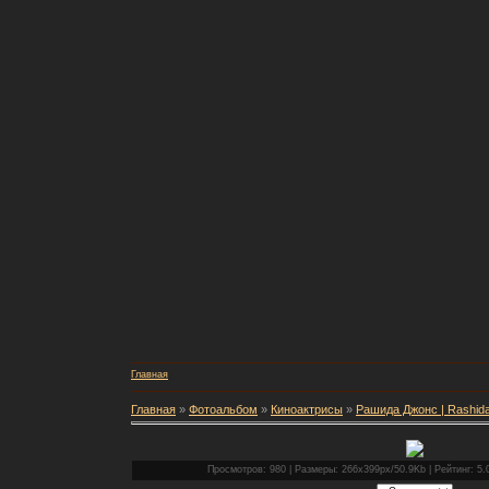
Главная
Главная
»
Фотоальбом
»
Киноактрисы
»
Рашида Джонс | Rashid
Просмотров: 980 | Размеры: 266x399px/50.9Kb | Рейтинг: 5.0