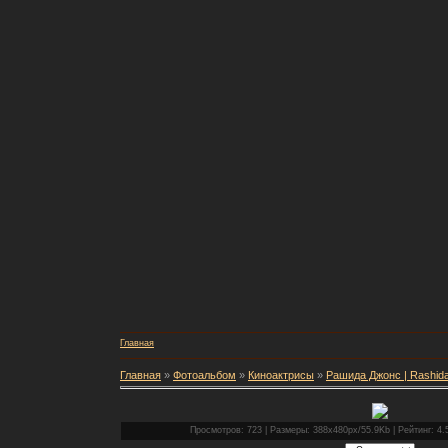
Главная
Главная
»
Фотоальбом
»
Киноактрисы
»
Рашида Джонс | Rashid
Просмотров: 723 | Размеры: 388x480px/55.9Kb | Рейтинг: 4.5