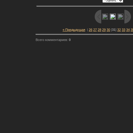
« Предыдущая
|
26
27
28
29
30
[
31
]
32
33
34
3
Всего комментариев:
0