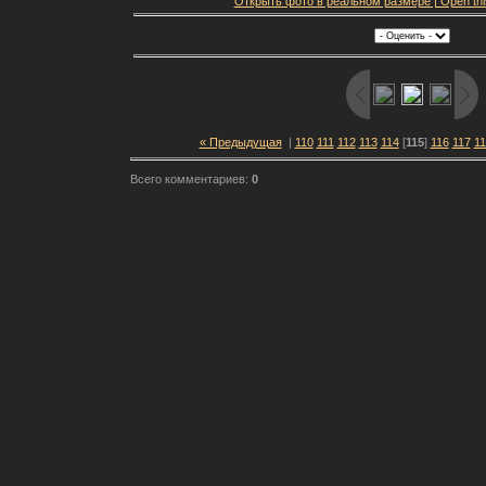
Открыть фото в реальном размере | Open this f
« Предыдущая
|
110
111
112
113
114
[
115
]
116
117
11
Всего комментариев:
0