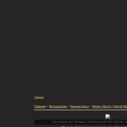
Главная
Главная
»
Фотоальбом
»
Киноактрисы
»
Монет Мазур | Monet M
Просмотров: 610 | Размеры: 1012x827px/198.7Kb | Рейтинг: 0.