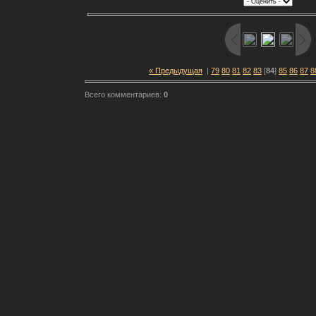
« Предыдущая
|
79
80
81
82
83
[
84
]
85
86
87
8
Всего комментариев:
0