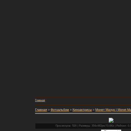
Главная
Главная
»
Фотоальбом
»
Киноактрисы
»
Монет Мазур | Monet M
Просмотров: 526 | Размеры: 354x482px/73.6Kb | Рейтинг: 0.0