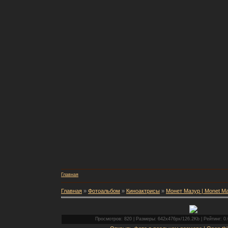
Главная
Главная
»
Фотоальбом
»
Киноактрисы
»
Монет Мазур | Monet M
Просмотров: 820 | Размеры: 642x476px/126.2Kb | Рейтинг: 0.0