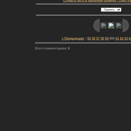
Открыть фото в реальном размере | Open this f
« Предыдущая
|
55
56
57
58
59
[
60
]
61
62
63
6
Всего комментариев:
0