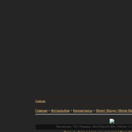
Главная
Главная
»
Фотоальбом
»
Киноактрисы
»
Монет Мазур | Monet M
Просмотров: 735 | Размеры: 402x515px/52.9Kb | Рейтинг: 0.0