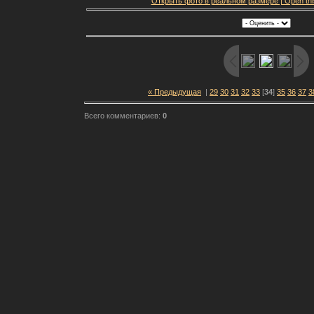
Открыть фото в реальном размере | Open this f
« Предыдущая
|
29
30
31
32
33
[
34
]
35
36
37
3
Всего комментариев:
0