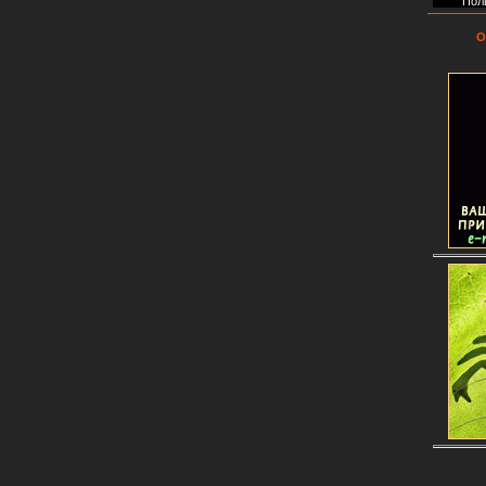
Пол
О