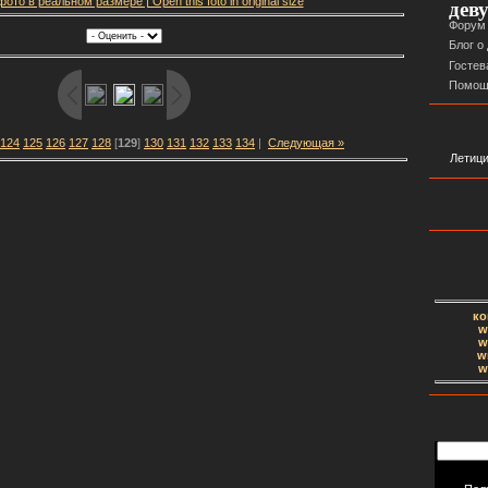
ото в реальном размере | Open this foto in original size
дев
Форум
Блог о
Гостев
Помощ
124
125
126
127
128
[
129
]
130
131
132
133
134
|
Следующая »
Летиция
ко
w
w
w
w