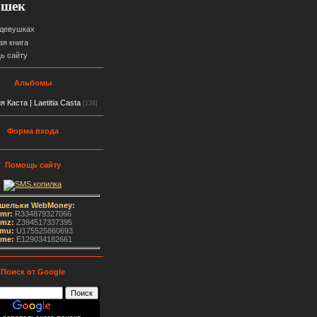
ушек
 девушках
ая книга
ь сайту
Альбомы
 Каста | Laetitia Casta
[134]
Форма входа
Помощь сайту
шельки WebMoney:
mr:
R334879327066
mz:
Z394517337395
mu:
U175525860693
me
:
E129034182661
Поиск от Google