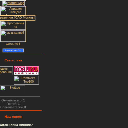
здесь mp3
Статистика
Онлайн всего:
1
Гостей:
1
Пользователей:
0
Наш опрос
вится Елена Винник?