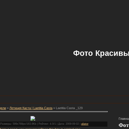
Фото Красивы
дели
»
Летиция Каста | Laetitia Casta
» Laetitia Casta _129
Главна
Фот
 Размеры: 599x768px/163.6Kb | Рейтинг: 4.0/1 | Дата: 2009-09-02 |
aliator