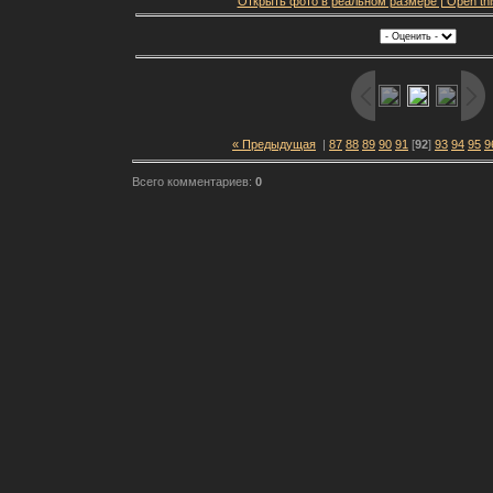
Открыть фото в реальном размере | Open this f
« Предыдущая
|
87
88
89
90
91
[
92
]
93
94
95
9
Всего комментариев:
0