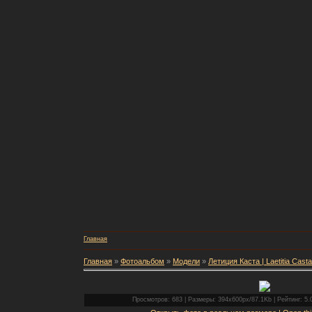
Главная
Главная
»
Фотоальбом
»
Модели
»
Летиция Каста | Laetitia Casta
Просмотров: 683 | Размеры: 394x600px/87.1Kb | Рейтинг: 5.0