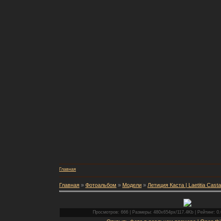
Главная
Главная
»
Фотоальбом
»
Модели
»
Летиция Каста | Laetitia Casta
Просмотров: 666 | Размеры: 480x654px/117.4Kb | Рейтинг: 0.0