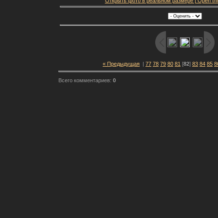
Открыть фото в реальном размере | Open this f
« Предыдущая
|
77
78
79
80
81
[
82
]
83
84
85
8
Всего комментариев:
0