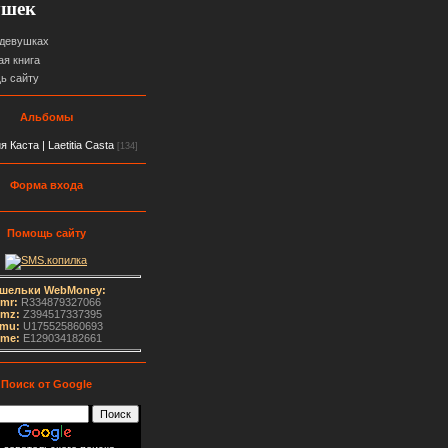
ушек
 девушках
ая книга
ь сайту
Альбомы
 Каста | Laetitia Casta
[134]
Форма входа
Помощь сайту
шельки WebMoney:
mr:
R334879327066
mz:
Z394517337395
mu:
U175525860693
me
:
E129034182661
Поиск от Google