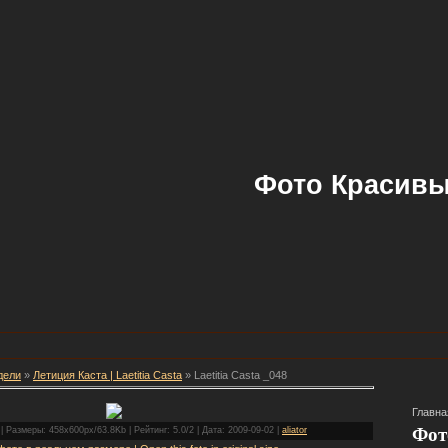
Фото Красивы
дели
»
Летиция Каста | Laetitia Casta
» Laetitia Casta _048
Главна
Фот
| Размеры: 458x600px/63.8Kb | Рейтинг: 5.0/2 | Дата: 2009-09-02 |
aliator