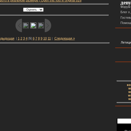
ото в реальном размере | Open this foto in original size
дев
Форум
Блог о
Гостев
Помощ
едыдущая
|
1
2
3
4
[
5
]
6
7
8
9
10
11
|
Следующая »
Летиция
ко
w
w
w
w