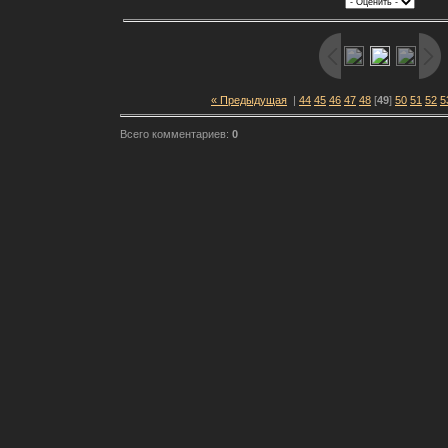
« Предыдущая
|
44
45
46
47
48
[
49
]
50
51
52
5
Всего комментариев:
0