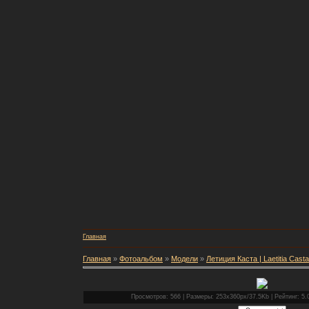
Главная
Главная
»
Фотоальбом
»
Модели
»
Летиция Каста | Laetitia Casta
Просмотров: 566 | Размеры: 253x360px/37.5Kb | Рейтинг: 5.0