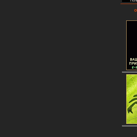
Пол
О