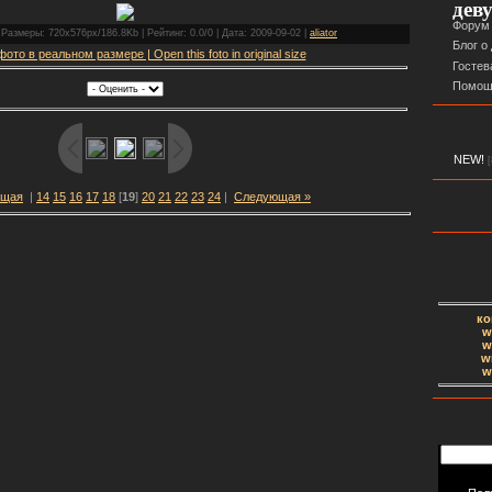
дев
Форум
 Размеры: 720x576px/186.8Kb | Рейтинг: 0.0/0 | Дата: 2009-09-02 |
aliator
Блог о
ото в реальном размере | Open this foto in original size
Гостев
Помощ
NEW!
[
ущая
|
14
15
16
17
18
[
19
]
20
21
22
23
24
|
Следующая »
ко
w
w
w
w