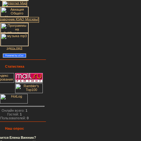
здесь mp3
Статистика
Онлайн всего:
1
Гостей:
1
Пользователей:
0
Наш опрос
вится Елена Винник?