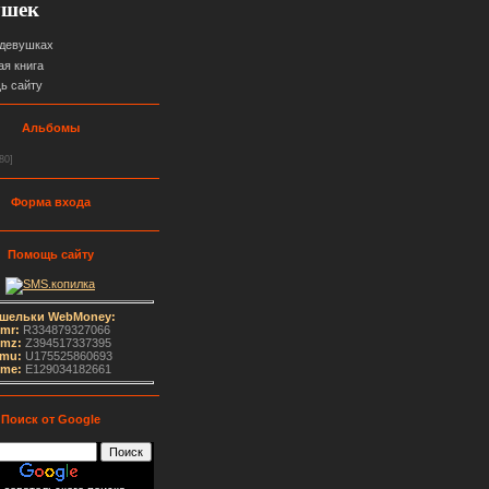
ушек
 девушках
ая книга
ь сайту
Альбомы
80]
Форма входа
Помощь сайту
шельки WebMoney:
mr:
R334879327066
mz:
Z394517337395
mu:
U175525860693
me
:
E129034182661
Поиск от Google