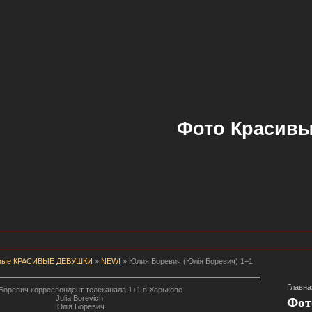
Фото Красивы
вые КРАСИВЫЕ ДЕВУШКИ
»
NEW!
» Юлия Боревич (Юлія Боревич) 1+1
Главна
Боревич корреспондент телеканала 1+1 в Харькове
Julia Borevich
Фот
Юлія Боревич